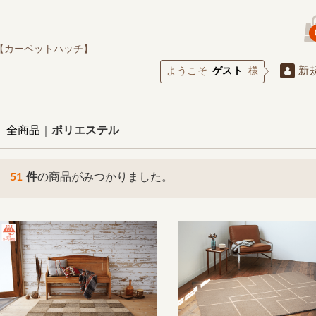
【カーペットハッチ】
新
ようこそ
ゲスト
様
全商品
ポリエステル
51
件
の商品がみつかりました。