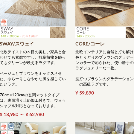
SWAY/スウェイ
CORE/コーレ
北欧テイストの木目の美しい家具と合
北欧インテリアに自然と打ち解け
わせても素敵ですし、観葉植物を飾っ
色とりどりのブラウンのグラデー
てもグリーンが映えるラグです。
ンカラーで彩られた、使い勝手の
ラグジュアリーな一枚。
ベージュとブラウンをミックスさせ
た、ゆらーりしなやかな風を感じてい
波打つブラウンのグラデーション
たいラグ。
ーの高級ラグです。
¥ 59,890
70cm×120cmの玄関マットタイプ
は、裏面滑り止め加工付きで、ウォッ
シャブル対応となっております。
¥ 18,980 ～ ¥ 62,980