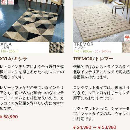
XYLA/キシラ
TREMOR/トレマー
レトロインテリアによく合う幾何学模
機械的ではないストライプのライ
様にロマンを感じるかたへおススメの
北欧インテリアにリッチで高級感
高級ラグです。
雰囲気を持たせます。
レザーソファなどのモダンなインテリ
ロングマットタイプは、裏面滑り
アとも、使い込んだ風合いのヴィンテ
付きで、ソファ前をはじめキッチ
ージアイテムとも相性が良いので、カ
廊下にもおすすめです。
ッコよくお部屋を彩りたい方におすす
めです。
ラグ・マットともに、シャギータ
プ。マットタイプのみ、ウォッシ
¥ 58,990
ル対応です。
¥ 24,980 ～ ¥ 53,980