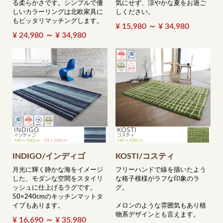
る柔らかさです。シンプルで優
気にせず、涼やかな夏をお過ご
しいカラーリングは北欧家具に
しください。
もピッタリマッチングします。
¥ 15,980 ～ ¥ 34,980
¥ 24,980 ～ ¥ 34,980
INDIGO/インディゴ
KOSTI/コスティ
月光に輝く静かな海をイメージ
フリーハンドで線を描いたよう
した、モダンな空間をスタイリ
な格子模様がラフな印象のラ
ッシュに仕上げるラグです。
グ。
50×240cmのキッチンマットタ
イプもあります。
メロンのような雰囲気もあり植
物系デザインとも言えます。
¥ 16,690 ～ ¥ 35,980