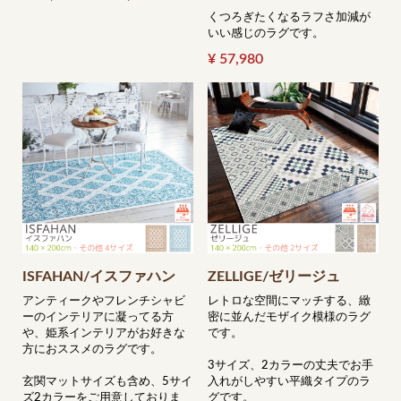
くつろぎたくなるラフさ加減が
いい感じのラグです。
¥ 57,980
ISFAHAN/イスファハン
ZELLIGE/ゼリージュ
アンティークやフレンチシャビ
レトロな空間にマッチする、緻
ーのインテリアに凝ってる方
密に並んだモザイク模様のラグ
や、姫系インテリアがお好きな
です。
方におススメのラグです。
3サイズ、2カラーの丈夫でお手
玄関マットサイズも含め、5サイ
入れがしやすい平織タイプのラ
ズ2カラーをご用意しておりま
グです。