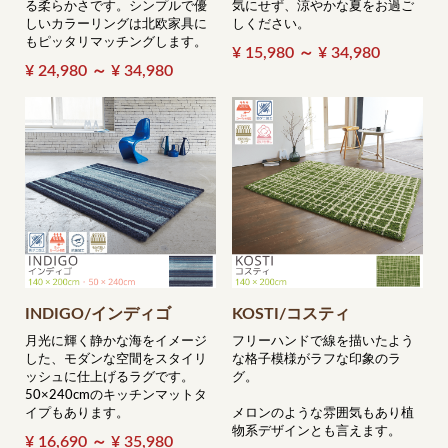
る柔らかさです。シンプルで優
気にせず、涼やかな夏をお過ご
しいカラーリングは北欧家具に
しください。
もピッタリマッチングします。
¥ 15,980 ～ ¥ 34,980
¥ 24,980 ～ ¥ 34,980
INDIGO/インディゴ
KOSTI/コスティ
月光に輝く静かな海をイメージ
フリーハンドで線を描いたよう
した、モダンな空間をスタイリ
な格子模様がラフな印象のラ
ッシュに仕上げるラグです。
グ。
50×240cmのキッチンマットタ
イプもあります。
メロンのような雰囲気もあり植
物系デザインとも言えます。
¥ 16,690 ～ ¥ 35,980