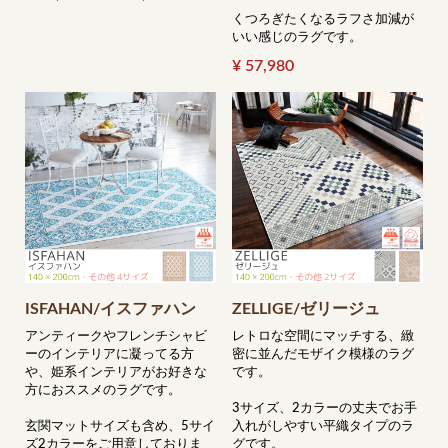
くつろぎたくなるラフさ加減が
いい感じのラグです。
¥ 57,980
ISFAHAN/イスファハン
ZELLIGE/ゼリージュ
アンティークやフレンチシャビ
レトロな空間にマッチする、緻
ーのインテリアに凝ってる方
密に並んだモザイク模様のラグ
や、姫系インテリアがお好きな
です。
方におススメのラグです。
3サイズ、2カラーの丈夫でお手
玄関マットサイズも含め、5サイ
入れがしやすい平織タイプのラ
ズ2カラーをご用意しておりま
グです。