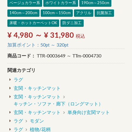
ベージュカラー系
ホワイトカラー系
190cm～250cm
140cm～200cm
100cm～150cm
アクリル
抗菌加工
床暖・ホットカーペットOK
防ダニ加工
¥ 4,980 ～ ¥ 31,980
税込
加算ポイント：
50
～
320
pt
pt
商品コード：
TTR-0003649 ～ TTm-0004730
関連カテゴリ
ラグ
玄関・キッチンマット
玄関・キッチンマット
キッチン・ソファ・廊下（ロングマット）
玄関・キッチンマット
単身向け玄関マット
ラグ
モダン
ラグ
植物/花柄