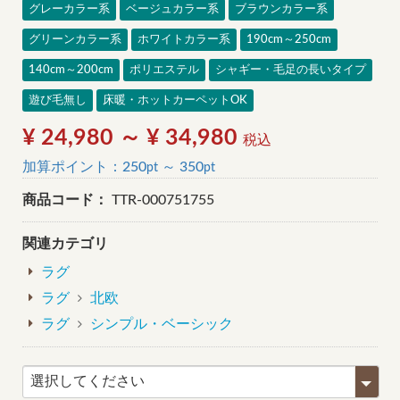
グレーカラー系
ベージュカラー系
ブラウンカラー系
グリーンカラー系
ホワイトカラー系
190cm～250cm
140cm～200cm
ポリエステル
シャギー・毛足の長いタイプ
遊び毛無し
床暖・ホットカーペットOK
¥ 24,980 ～ ¥ 34,980
税込
加算ポイント：
250
～
350
pt
pt
商品コード：
TTR-000751755
関連カテゴリ
ラグ
ラグ
北欧
ラグ
シンプル・ベーシック