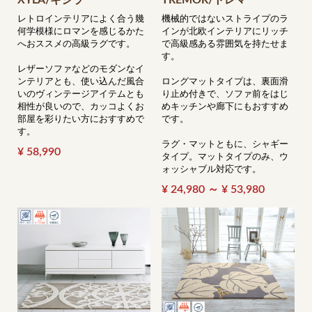
XYLA/キシラ
TREMOR/トレマー
レトロインテリアによく合う幾
機械的ではないストライプのラ
何学模様にロマンを感じるかた
インが北欧インテリアにリッチ
へおススメの高級ラグです。
で高級感ある雰囲気を持たせま
す。
レザーソファなどのモダンなイ
ンテリアとも、使い込んだ風合
ロングマットタイプは、裏面滑
いのヴィンテージアイテムとも
り止め付きで、ソファ前をはじ
相性が良いので、カッコよくお
めキッチンや廊下にもおすすめ
部屋を彩りたい方におすすめで
です。
す。
ラグ・マットともに、シャギー
¥ 58,990
タイプ。マットタイプのみ、ウ
ォッシャブル対応です。
¥ 24,980 ～ ¥ 53,980