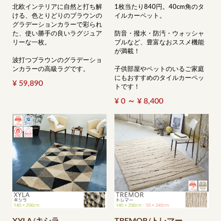
北欧インテリアに自然と打ち解
1枚当たり840円。40cm角のタ
ける、色とりどりのブラウンの
イルカーペット。
グラデーションカラーで彩られ
た、使い勝手の良いラグジュア
防音・撥水・防汚・ウォッシャ
リーな一枚。
ブルなど、豊富なおススメ機能
が満載！
波打つブラウンのグラデーショ
ンカラーの高級ラグです。
子供部屋やペットのいるご家庭
にもおすすめのタイルカーペッ
¥ 59,890
トです！
¥ 0 ～ ¥ 8,400