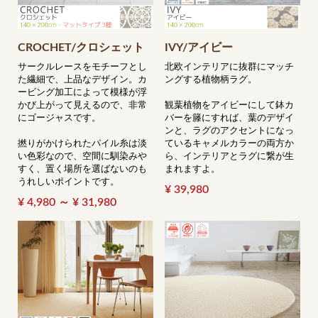
CROCHET/クロシェット
IVY/アイビー
サークルレースをモチーフとし
北欧インテリアに抜群にマッチ
た繊細で、上品なデザイン。カ
ングする植物柄ラグ。
ービング加工によって模様が浮
かび上がって見えるので、非常
観葉植物をアイビーにして鉢カ
にゴージャスです。
バーを籐にすれば、葉のデザイ
ンと、ラグのアクセントになっ
撚りがかけられたパイル糸は淡
ているキャメルカラーの両方か
い色彩なので、空間に馴染みや
ら、インテリアとラグに繋が生
すく、置く場所を選ばないのも
まれますよ。
うれしいポイントです。
¥ 39,980
¥ 4,980 ～ ¥ 31,980