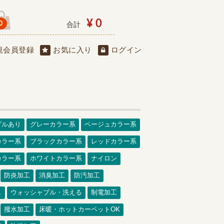
¥ 0
0
合計
規会員登録
お気に入り
ログイン
プルあり
グレーカラー系
ベージュカラー系
カラー系
ブラックカラー系
レッドカラー系
カラー系
ホワイトカラー系
ナイロン
防炎加工
消臭加工
防汚加工
し
ウォッシャブル・洗える
制電加工
撥水加工
床暖・ホットカーペットOK