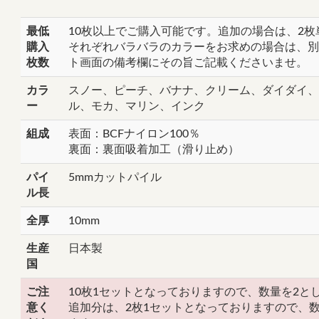
最低
10枚以上でご購入可能です。追加の場合は、2
購入
それぞれバラバラのカラーをお求めの場合は、別
枚数
ト画面の備考欄にその旨ご記載くださいませ。
カラ
スノー、ピーチ、バナナ、クリーム、ダイダイ、
ー
ル、モカ、マリン、インク
組成
表面：BCFナイロン100％
裏面：裏面吸着加工（滑り止め）
パイ
5mmカットパイル
ル長
全厚
10mm
生産
日本製
国
ご注
10枚1セットとなっておりますので、数量を2と
意く
追加分は、2枚1セットとなっておりますので、数