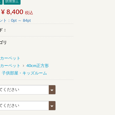
工
防滑加工
 ¥ 8,400
税込
ント：
0
～
84
pt
pt
ド：
ゴリ
カーペット
カーペット
40cm正方形
子供部屋・キッズルーム