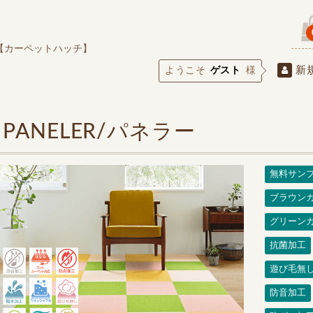
【カーペットハッチ】
新
ようこそ
ゲスト
様
PANELER/パネラー
無料サン
ブラウン
グリーン
抗菌加工
遊び毛無
防音加工