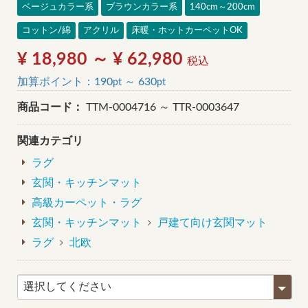
ベージュカラー系
ブラウンカラー系
140cm～200cm
コットン/綿
アクリル
床暖・ホットカーペットOK
¥ 18,980 ～ ¥ 62,980
税込
加算ポイント：
190
～
630
pt
pt
商品コード：
TTM-0004716 ～ TTR-0003647
関連カテゴリ
ラグ
玄関・キッチンマット
高級カーペット・ラグ
玄関・キッチンマット
戸建て向け玄関マット
ラグ
北欧