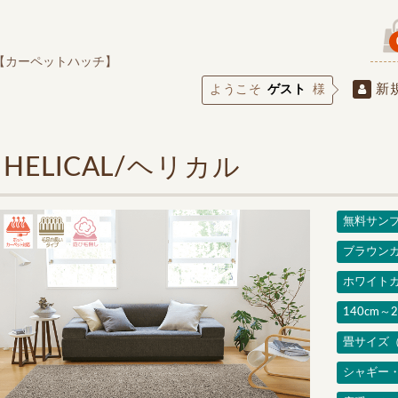
【カーペットハッチ】
新
ようこそ
ゲスト
様
HELICAL/ヘリカル
無料サン
ブラウン
ホワイト
140cm～2
畳サイズ（
シャギー