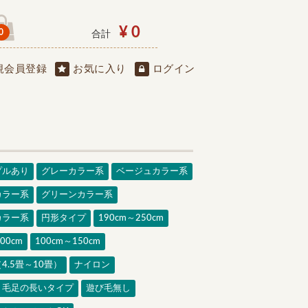
¥ 0
0
合計
規会員登録
お気に入り
ログイン
プルあり
グレーカラー系
ベージュカラー系
カラー系
グリーンカラー系
カラー系
円形タイプ
190cm～250cm
00cm
100cm～150cm
4.5畳～10畳）
ナイロン
・毛足の長いタイプ
遊び毛無し